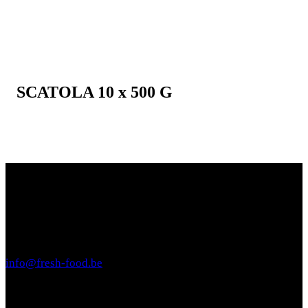
SCATOLA 10 x 500 G
CONTATTACI
Fresh food nv
Diksmuidsesteenweg 335
8800 Roeselare
+32(0)498 12 05 57
info@fresh-food.be
SITE MAP