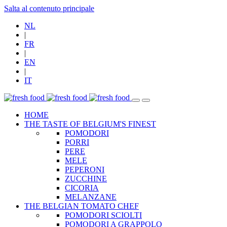
Salta al contenuto principale
NL
|
FR
|
EN
|
IT
HOME
THE TASTE OF BELGIUM'S FINEST
POMODORI
PORRI
PERE
MELE
PEPERONI
ZUCCHINE
CICORIA
MELANZANE
THE BELGIAN TOMATO CHEF
POMODORI SCIOLTI
POMODORI A GRAPPOLO